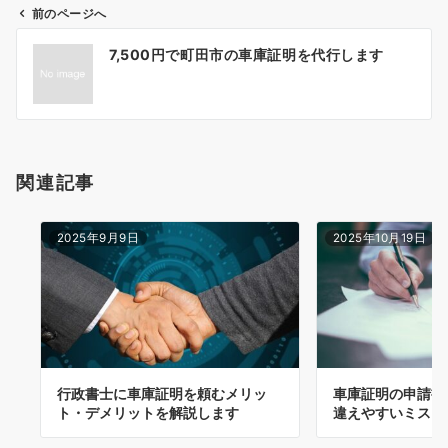
前のページへ
投
7,500円で町田市の車庫証明を代行します
稿
ナ
ビ
ゲ
ー
関連記事
シ
ョ
ン
2025年9月9日
2025年10月19日
行政書士に車庫証明を頼むメリッ
車庫証明の申請書
ト・デメリットを解説します
違えやすいミス